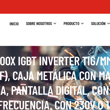
SOBRE NOSOTROS
PRODUCTO
SOLUCIÓN
INICIO
200X IGBT INVERTER TIG/
F), CAJA METÁLICA CON M
MA, PANTALLA DIGITAL, CO
FRECUENCIA, CON 230V O 1