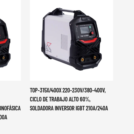
TOP-315X/400X 220-230V/380-400V,
CORTA
CICLO DE TRABAJO ALTO 60%,
INVER
ONOFÁSICA
SOLDADORA INVERSOR IGBT 210A/240A
DE ME
00A
PORTÁ
AMPER