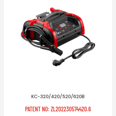
KC-320/420/520/620B
PATENT NO: ZL202230574420.6