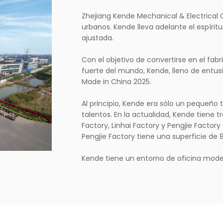
Zhejiang Kende Mechanical & Electrical 
urbanos. Kende lleva adelante el espírit
ajustada.
Con el objetivo de convertirse en el fa
fuerte del mundo, Kende, lleno de entus
Made in China 2025.
Al principio, Kende era sólo un pequeño 
talentos. En la actualidad, Kende tiene
Factory, Linhai Factory y Pengjie Factor
Pengjie Factory tiene una superficie de
Kende tiene un entorno de oficina mod
de equipos de investigación y desarrollo
convertido en una empresa de fama mund
El objetivo y concepto original de Kend
ser la primera, hacer pequeñas cosas y 