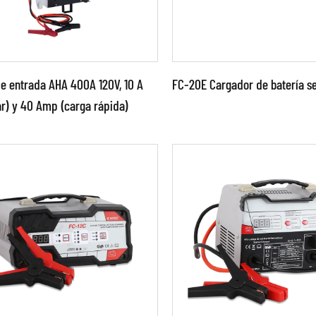
de entrada AHA 400A 120V, 10 A
FC-20E Cargador de batería se
r) y 40 Amp (carga rápida)
Parámetros:
●Utilice tecnología ava
ámetros:
de control por
microcomputadora. ●Fa
señal, portátil, carga par
ER MÁS
LEER MÁS