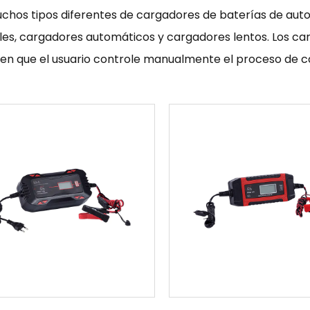
chos tipos diferentes de cargadores de baterías de autom
es, cargadores automáticos y cargadores lentos. Los ca
ren que el usuario controle manualmente el proceso de 
cados y pueden ajustar automáticamente la velocidad de c
ores lentos están diseñados para mantener la carga de 
 se utilizan para mantener la carga de una batería que no
ilizar un cargador de batería de coche, deberá seguir la
icante. Por lo general, esto implica conectar el cargador 
decuada e iniciar el proceso de carga. Es importante seg
ipo de seguridad correcto para garantizar que el proceso
rgadores de baterías para automóviles son una herrami
da útil de las baterías de automóviles y están ampliament
a parte esencial del mantenimiento del automóvil y puede
il esté siempre lista para funcionar cuando la necesite.