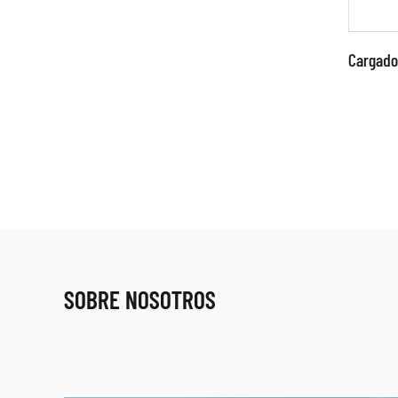
Cargador
Par
●Util
de co
microc
señal,
LE
SOBRE NOSOTROS