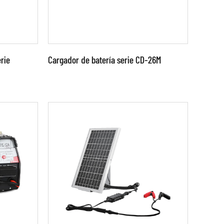
rie
Cargador de batería serie CD-26M
Parámetros:
nzada
●Utilice MOSFET y tecnología
avanzada de control de fuente
se de
de alimentación conmutada.
a b...
●Fase de...
LEER MÁS