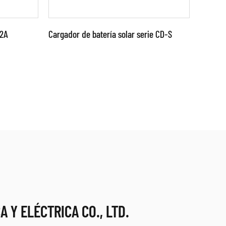
12A
Cargador de batería solar serie CD-S
nzada
Parámetros:
LEER MÁS
 Y ELÉCTRICA CO., LTD.