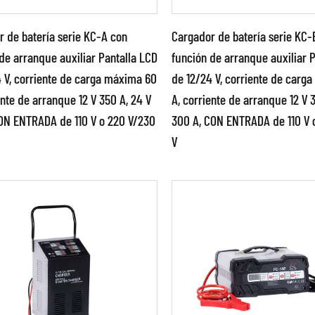
ficaciones necesarias y funcione correctamente.
ón de materiales: El siguiente paso es seleccionar los mate
 de batería serie KC-A con
Cargador de batería serie KC-
r. Esto puede incluir elegir los tipos de metales, plásticos
de arranque auxiliar Pantalla LCD
función de arranque auxiliar 
ucción del cargador.
 V, corriente de carga máxima 60
de 12/24 V, corriente de carg
ción: Una vez seleccionados los materiales, las piezas in
ámetros:
Parámetros:
ente de arranque 12 V 350 A, 24 V
A, corriente de arranque 12 V 
te diversas técnicas como mecanizado, fundición o mold
ON ENTRADA de 110 V o 220 V/230
300 A, CON ENTRADA de 110 V 
ce tecnología avanzada de
Utilice tecnología avan
e: Una vez fabricadas las piezas individuales del carga
V
ol por
control por
ta. Esto puede implicar unir componentes mediante tornil
ocomputadora. ligero para
microcomputadora. lige
r. Asa del carro para ...
llevar. Asa del carro...
s: antes de lanzar el cargador a la venta, normalmente 
ER MÁS
LEER MÁS
tamente y cumple con todos los estándares y especifica
je: Finalmente, el cargador completo se empaqueta de man
rio su configuración y uso.