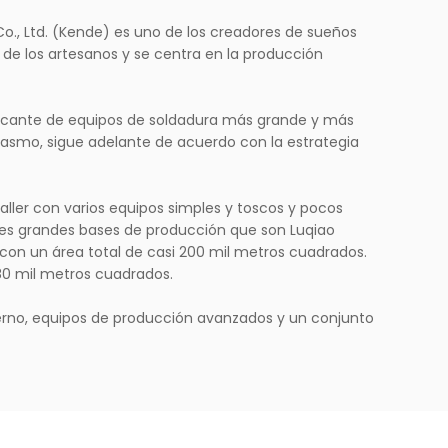
Co., Ltd. (Kende) es uno de los creadores de sueños
u de los artesanos y se centra en la producción
bricante de equipos de soldadura más grande y más
iasmo, sigue adelante de acuerdo con la estrategia
taller con varios equipos simples y toscos y pocos
 tres grandes bases de producción que son Luqiao
y con un área total de casi 200 mil metros cuadrados.
 80 mil metros cuadrados.
erno, equipos de producción avanzados y un conjunto
 técnicos innovadores de alta calidad. Kende se ha
ial y un modelo en la industria.
e es convertirse en una empresa que esté dispuesta a
tener esperanzas.