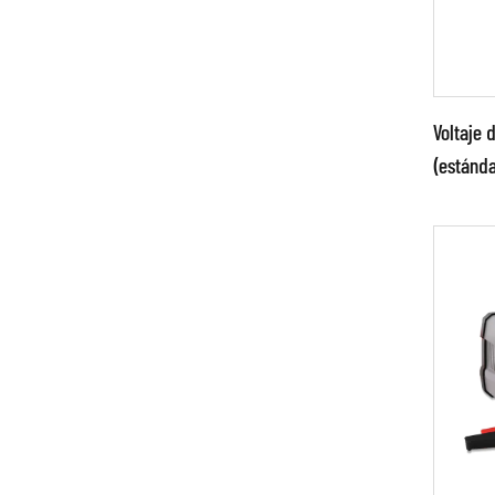
Voltaje 
(estánda
Par
LE