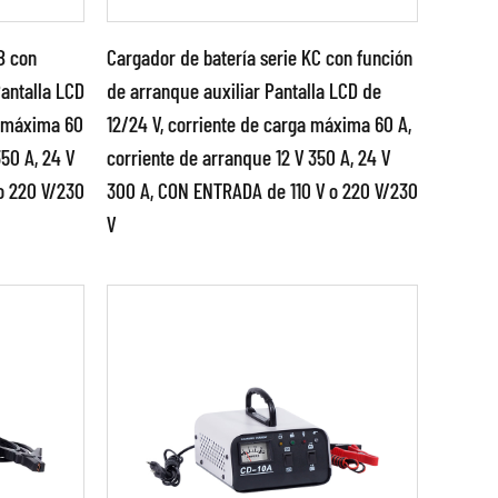
riales que se utilizarán para fabricar el
B con
Cargador de batería serie KC con función
 u otros materiales que se utilizarán en la
Pantalla LCD
de arranque auxiliar Pantalla LCD de
a máxima 60
12/24 V, corriente de carga máxima 60 A,
dividuales del cargador se pueden fabricar
Parámetros:
350 A, 24 V
corriente de arranque 12 V 350 A, 24 V
eo por inyección.
o 220 V/230
300 A, CON ENTRADA de 110 V o 220 V/230
zada de
●Utilice tecnología avanzada
dor, normalmente se ensamblan en una unidad
V
de control por
los, pernos u otros sujetadores.
ro para
microcomputadora. ●Fase de
señal, portátil, carga ...
se prueba para garantizar que funciona
LEER MÁS
ciones necesarios.
era que lo proteja durante el envío y facilite