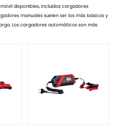
óvil disponibles, incluidos cargadores
rgadores manuales suelen ser los más básicos y
carga. Los cargadores automáticos son más
arga según el estado de la batería. Los
una batería durante un período prolongado y, a
 se utiliza con regularidad.
s instrucciones específicas proporcionadas por
a la batería, seleccionar la configuración de
uir las instrucciones cuidadosamente y utilizar
 de carga se realice de forma segura.
enta importante para mantener el rendimiento
e disponibles en una variedad de fabricantes.
n ayudar a garantizar que la batería de su