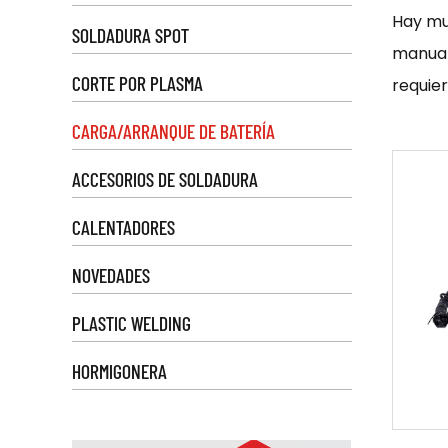
Hay mu
SOLDADURA SPOT
manual
CORTE POR PLASMA
requie
sofisti
CARGA/ARRANQUE DE BATERÍA
cargad
ACCESORIOS DE SOLDADURA
menudo,
Para ut
CALENTADORES
el fabr
NOVEDADES
carga a
el equ
PLASTIC WELDING
Los ca
HORMIGONERA
y la vi
Son un
automóv