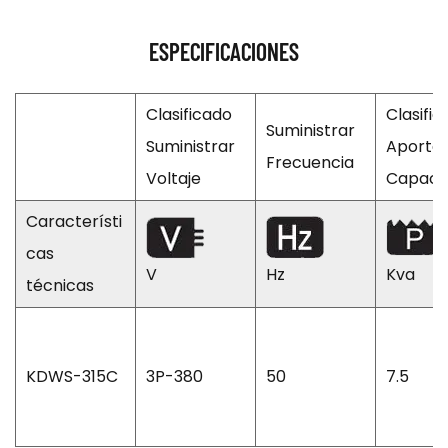
ESPECIFICACIONES
Clasificado
Clasifi
Suministrar
Suministrar
Aporte
Frecuencia
Voltaje
Capaci
Característi
cas
V
Hz
Kva
técnicas
KDWS-315C
3P-380
50
7.5