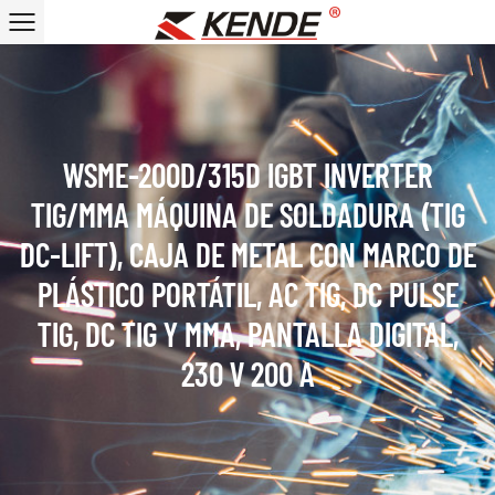
WSME-200D/315D IGBT INVERTER
TIG/MMA MÁQUINA DE SOLDADURA (TIG
DC-LIFT), CAJA DE METAL CON MARCO DE
PLÁSTICO PORTÁTIL, AC TIG, DC PULSE
TIG, DC TIG Y MMA, PANTALLA DIGITAL,
230 V 200 A