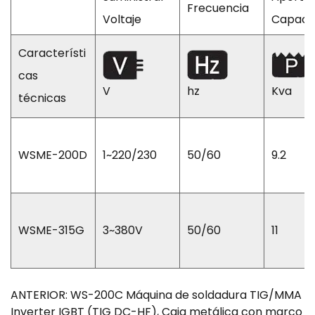
Frecuencia
Voltaje
Capaci
Característi
cas
V
hz
Kva
técnicas
WSME-200D
1~220/230
50/60
9.2
WSME-315G
3~380V
50/60
11
ANTERIOR: WS-200C Máquina de soldadura TIG/MMA
Inverter IGBT (TIG DC-HF), Caja metálica con marco