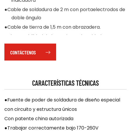
indicadora
●Cable de soldadura de 2 m con portaelectrodos de
doble ángulo
●Cable de tierra de 1,5 m con abrazadera.
●Alta estabilidad de la corriente de soldadura para
una salida constante
CONTÁCTENOS
●La salida de corriente CC proporciona una salida
estable para una buena penetración
CARACTERÍSTICAS TÉCNICAS
●Fuente de poder de soldadura de diseño especial
con circuito y estructura únicos
Con patente china autorizada
●Trabajar correctamente bajo 170-260V