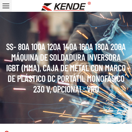
SS- 80A 100A 120A 140A 160A 180A 200A
MÁQUINA DE SOLDADURA INVERSORA
IGBT (MMA), CAJA DE METAL CON MARCO
DE PLÁSTICO DC PORTÁTIL MONOFÁSICO
230 V, OPCIONAL: VRD