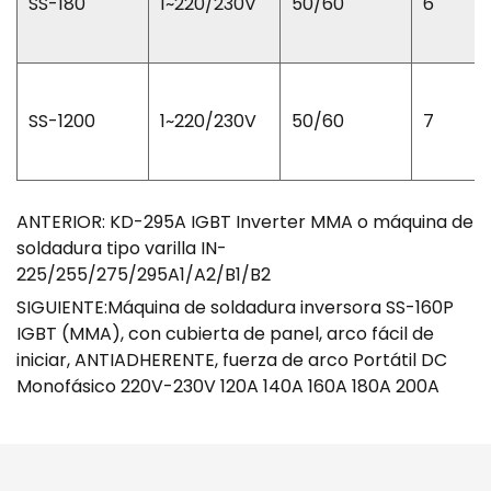
SS-180
1~220/230V
50/60
6
SS-1200
1~220/230V
50/60
7
ANTERIOR: KD-295A IGBT Inverter MMA o máquina de
soldadura tipo varilla IN-
225/255/275/295A1/A2/B1/B2
SIGUIENTE:Máquina de soldadura inversora SS-160P
IGBT (MMA), con cubierta de panel, arco fácil de
iniciar, ANTIADHERENTE, fuerza de arco Portátil DC
Monofásico 220V-230V 120A 140A 160A 180A 200A