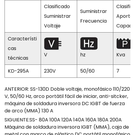
Clasificado
Clasifi
Suministrar
Suministrar
Aporte
Frecuencia
Voltaje
Capaci
Característi
cas
V
hz
Kva
técnicas
KD-295A
230V
50/60
7
ANTERIOR: SS-130D Doble voltaje, monofásico 110/220
V, 50/60 Hz, arco portátil fácil de iniciar, anti-sitcker,
máquina de soldadura inversora DC IGBT de fuerza
de arco (MMA) 130 A
SIGUIENTE:SS- 80A 100A 120A 140A 160A 180A 200A
Máquina de soldadura inversora IGBT (MMA), caja de
metal con marco de plástico DC portátil monofásico