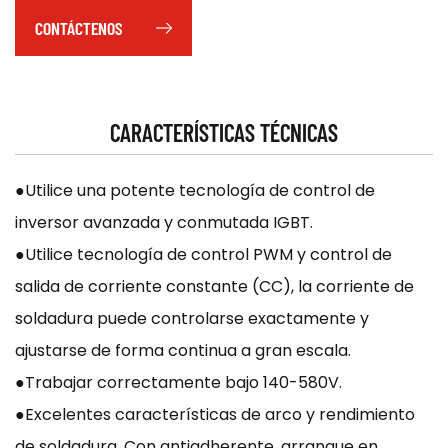
una salida constante
CONTÁCTENOS
●La salida de corriente CC proporciona una salida
estable para una buena penetración
CARACTERÍSTICAS TÉCNICAS
●Utilice una potente tecnología de control de
inversor avanzada y conmutada IGBT.
●Utilice tecnología de control PWM y control de
salida de corriente constante (CC), la corriente de
soldadura puede controlarse exactamente y
ajustarse de forma continua a gran escala.
●Trabajar correctamente bajo 140-580V.
●Excelentes características de arco y rendimiento
de soldadura. Con antiadherente, arranque en