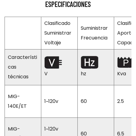
ESPECIFICACIONES
Clasificado
Clasifi
Suministrar
Suministrar
Aporte
Frecuencia
Voltaje
Capaci
Característi
cas
V
hz
Kva
técnicas
MIG-
1~120v
60
2.5
140E/ET
MIG-
1~120v
60
6.5