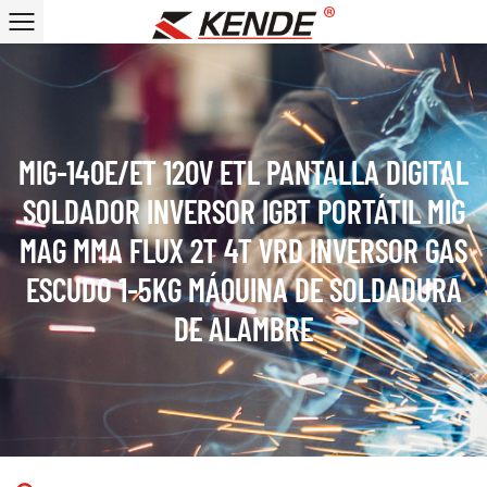
MIG-140E/ET 120V ETL PANTALLA DIGITAL
SOLDADOR INVERSOR IGBT PORTÁTIL MIG
MAG MMA FLUX 2T 4T VRD INVERSOR GAS
ESCUDO 1-5KG MÁQUINA DE SOLDADURA
DE ALAMBRE